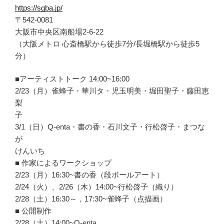
https://sgba.jp/
〒542-0081
大阪市中央区南船場2-6-22
（大阪メトロ 心斎橋駅から徒歩7分/長堀橋駅から徒歩5
分）
■アーティストトーク 14:00~16:00
2/23（月）雀蜂子・華川タ・児玉明美・堀田聖子・藤田恵
梨
子
3/1（日）Q-enta・書の香・石川文子・行松啓子・まつな
が
けんいち
■ 作家によるワークショップ
2/23（月）16:30~書の香（段ボールアート）
2/24（火）、2/26（木）14:00~行松啓子（織り）
2/28（土）16:30～，17:30~雀蜂子（点描画）
■ 公開制作
2/28（土）14:00~Q-enta