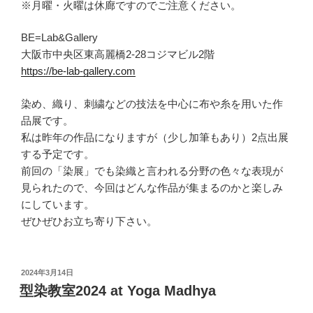
※月曜・火曜は休廊ですのでご注意ください。
BE=Lab&Gallery
大阪市中央区東高麗橋2-28コジマビル2階
https://be-lab-gallery.com
染め、織り、刺繍などの技法を中心に布や糸を用いた作
品展です。
私は昨年の作品になりますが（少し加筆もあり）2点出展
する予定です。
前回の「染展」でも染織と言われる分野の色々な表現が
見られたので、今回はどんな作品が集まるのかと楽しみ
にしています。
ぜひぜひお立ち寄り下さい。
投
2024年3月14日
稿
型染教室2024 at Yoga Madhya
日: