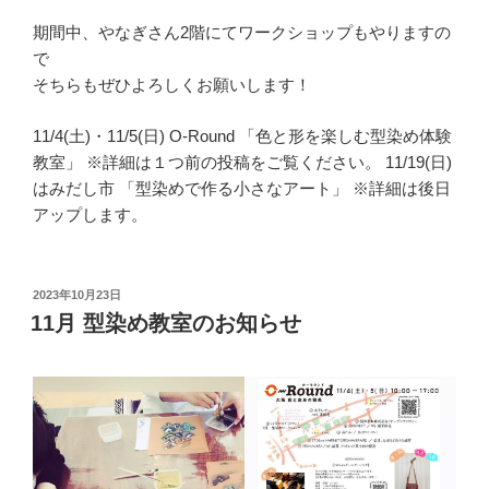
期間中、やなぎさん2階にてワークショップもやりますの
で
そちらもぜひよろしくお願いします！
11/4(土)・11/5(日) O-Round 「色と形を楽しむ型染め体験
教室」 ※詳細は１つ前の投稿をご覧ください。 11/19(日)
はみだし市 「型染めで作る小さなアート」 ※詳細は後日
アップします。
投
2023年10月23日
稿
11月 型染め教室のお知らせ
日: