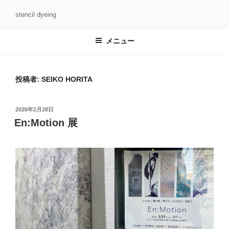
コ
stencil dyeing
ン
テ
メニュー
ン
ツ
へ
ス
投稿者:
SEIKO HORITA
キ
ッ
投
2026年2月28日
プ
稿
En:Motion 展
日: