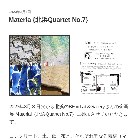
投
2023年3月8日
稿
Materia {北浜Quartet No.7}
日:
2023年3月８日㈬から北浜の
BE＝Lab&Gallery
さんの企画
展 Material｛北浜Quartet No.7｝に参加させていただきま
す。
コンクリート、土、紙、布と、それぞれ異なる素材（マ