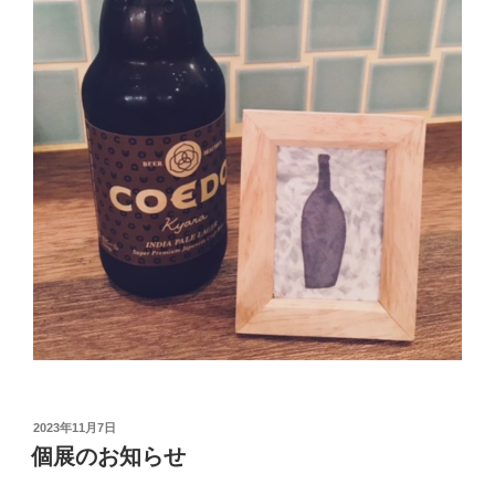
投
2023年11月7日
稿
個展のお知らせ
日: