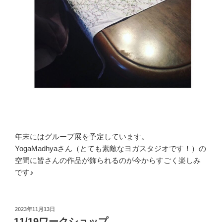
年末にはグループ展を予定しています。
YogaMadhyaさん（とても素敵なヨガスタジオです！）の
空間に皆さんの作品が飾られるのが今からすごく楽しみ
です♪
投
2023年11月13日
稿
11/19ワークショップ