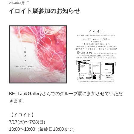
投
2024年7月9日
稿
イロイト展参加のお知らせ
日:
BE=Lab&Galleryさんでのグループ展に参加させていただ
きます。
【イロイト】
7/17(水)〜7/28(日)
13:00〜19:00（最終日18:00まで）