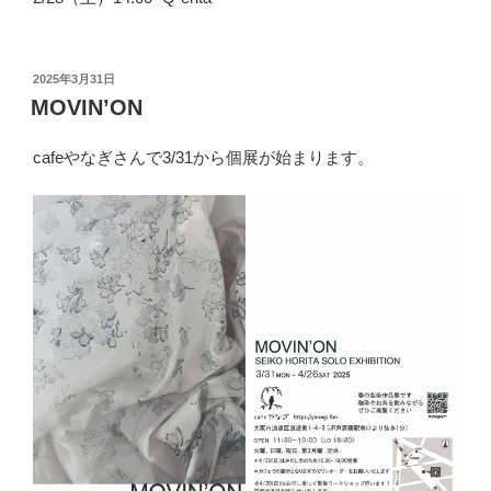
投
2025年3月31日
稿
MOVIN’ON
日:
cafeやなぎさんで3/31から個展が始まります。